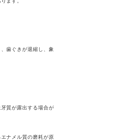
あります。
り、歯ぐきが退縮し、象
象牙質が露出する場合が
るエナメル質の磨耗が原