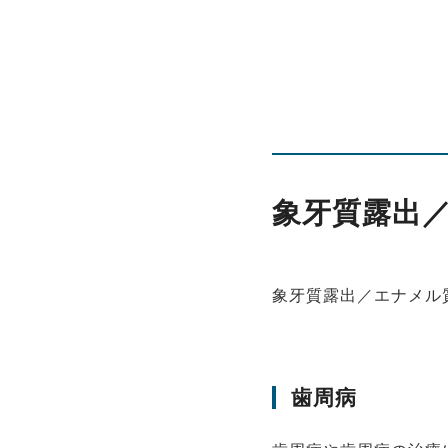
象牙質露出
象牙質露出／エナメル
歯周病