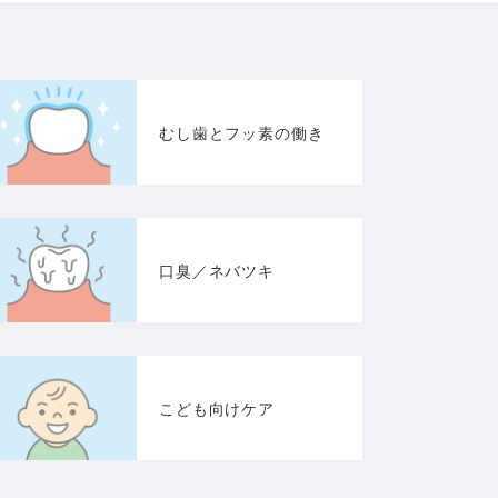
むし歯とフッ素の働き
口臭／ネバツキ
こども向けケア