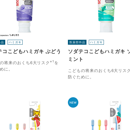
外品
ハミガキ
医薬部外品
ハミガキ
テコこどもハミガキ ぶどう
ソダテコこどもハミガキ 
ミント
※1
の将来のおくち6大リスク
を
めに。
こどもの将来のおくち6大リス
防ぐために。
NEW