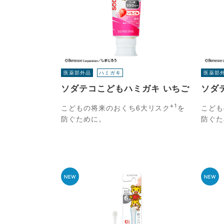
医薬部外品
ハミガキ
医薬部
ソダテコこどもハミガキ いちご
ソダ
※1
こどもの将来のおくち6大リスク
を
こども
防ぐために。
防ぐた
NEW
NEW