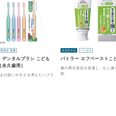
医師会 推薦
医薬部外品
ハミガキ
・デンタルブラシ こども
バトラー エフペーストこ
 ［永久歯用］
歯の再石灰化を促進し、むし歯
防。
まの使いやすさを考えたハブラ