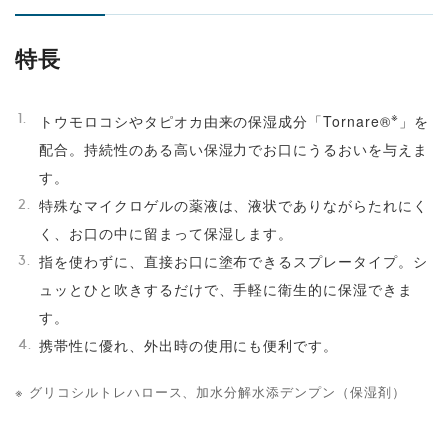
特長
※
トウモロコシやタピオカ由来の保湿成分「Tornare®
」を
配合。持続性のある高い保湿力でお口にうるおいを与えま
す。
特殊なマイクロゲルの薬液は、液状でありながらたれにく
く、お口の中に留まって保湿します。
指を使わずに、直接お口に塗布できるスプレータイプ。シ
ュッとひと吹きするだけで、手軽に衛生的に保湿できま
す。
携帯性に優れ、外出時の使用にも便利です。
※ グリコシルトレハロース、加水分解水添デンプン（保湿剤）