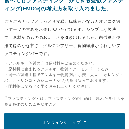
食べてもファスティング
ができる疑似ファステ
ィング(FMD®)の考え方を取り入れました。
ごろごろナッツとしっとり食感。風味豊かなカカオとコク深
いデーツの甘みをお楽しみいただけます。シンプルな製法
で、素材そのもののおいしさを引き出しました。白砂糖不使
用でほのかな甘さ、グルテンフリー、食物繊維がうれしいフ
ァスティングバーです。
・アレルギー体質の方は原材料をご確認ください。
・原材料に含まれるアレルギー物質：アーモンド・くるみ
・同一の製造工程でアレルギー物質(乳・小麦・大豆・ オレンジ・
バナナ・リンゴ・カシューナッツ)を取り扱っております。
・開封後はなるべく早くお召し上がりください。
＊
ファスティングとは：ファスティングの目的は、乱れた食生活を
整え身体のリズムを戻すこと
オンラインショップ