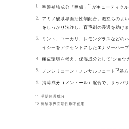
*1
毛髪補強成分「亜鉛」
がキューティクル
アミノ酸系界面活性剤配合。泡立ちのよい
をしっかり洗浄し、育毛剤の浸透を助け
ミント、ユーカリ、レモングラスなどのハ
イシーをアクセントにしたエナジーハー
頭皮環境を考え、保湿成分として“ショウ
*2
ノンシリコーン・ノンサルフェート
処方
清涼成分（メントール）配合で、サッパ
*1 毛髪保護成分
*2 硫酸系界面活性剤不使用