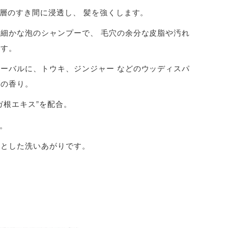
層のすき間に浸透し、 髪を強くします。
細かな泡のシャンプーで、 毛穴の余分な皮脂や汚れ
ます。
ーバルに、トウキ、ジンジャー などのウッディスパ
ブの香り。
ガ根エキス”を配合。
。
リとした洗いあがりです。