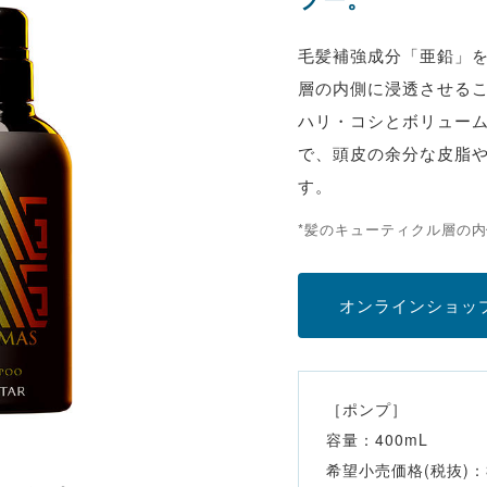
毛髪補強成分「亜鉛」
層の内側に浸透させる
ハリ・コシとボリュー
で、頭皮の余分な皮脂
す。
*髪のキューティクル層の
オンラインショッ
［ポンプ］
容量：400mL
希望小売価格(税抜)：3