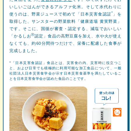
いしいごはんができるアルファ化米。そして水代わりに
*
使うのは、野菜ジュースで初めて「日本災害食認証
」を
取得した、サンスターの野菜飲料「健康道場 黄実野菜」
です。そこに、国循が審査・認定する、減塩でおいしい
Ⓡ
「かるしお
認定」食品の高野豆腐を加え、水や火が使え
なくても、約60分間待つだけで、栄養に配慮した食事が
完成しました。
*「日本災害食認証」食品とは、災害食の内、災害時に役立つこ
と、および日常でも積極的に利用可能な加工食品について、一般
社団法人日本災害食学会が示す日本災害食基準を満たしているこ
とを日本災害食学会が認めた食品のことです。