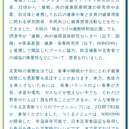
『健都』には、サンスター大阪サテライト研究所が入
居。日頃から『健都』内の健康医療関連の研究所や企
業、自治体と連携してお口の健康や食と全身の健康増進
に関わる研究開発、市民向けに健康啓発活動などを行っ
てきました。今回の「桜まつりin健都明和池公園」でも、
摂津市が『健都』内の循環器病研究センター（以下、国
循）や医薬基盤・健康・栄養研究所（以下、NIBIOHN）
と連携して開設したブースに協力。防災備蓄や災害食で
の減塩の重要性などについて、啓発を行いました。
災害時の避難生活では、食事や睡眠が十分にとれず健康
状態にも悪影響を及ぼすことがあります。体力、免疫力
を落とさないためには、栄養バランスのよい食事が大
切。水道や電気、ガスなどが使えない中でも、どれだけ
野菜やたんぱく質を摂ることができるか。そんな体験が
できる災害食づくりのワークショップには、2日間で82組
が、参加くださいました。つくるメニューは、NIBIOHN
が開発した、常温保存可能で、日本災害食認証を取得し
た食品を使った
災害時のレシピ
です。水で戻すだけでお