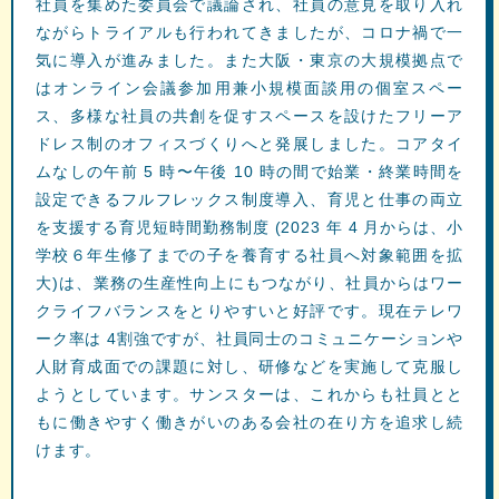
社員を集めた委員会で議論され、社員の意見を取り入れ
ながらトライアルも⾏われてきましたが、コロナ禍で⼀
気に導⼊が進みました。また⼤阪・東京の⼤規模拠点で
はオンライン会議参加用兼⼩規模⾯談⽤の個室スペー
ス、多様な社員の共創を促すスペースを設けたフリーア
ドレス制のオフィスづくりへと発展しました。コアタイ
ムなしの午前 5 時〜午後 10 時の間で始業・終業時間を
設定できるフルフレックス制度導⼊、育児と仕事の両⽴
を⽀援する育児短時間勤務制度 (2023 年 4 ⽉からは、⼩
学校６年⽣修了までの⼦を養育する社員へ対象範囲を拡
⼤)は、業務の⽣産性向上にもつながり、社員からはワー
クライフバランスをとりやすいと好評です。現在テレワ
ーク率は 4割強ですが、社員同⼠のコミュニケーションや
⼈財育成⾯での課題に対し、研修などを実施して克服し
ようとしています。サンスターは、これからも社員とと
もに働きやすく働きがいのある会社の在り⽅を追求し続
けます。